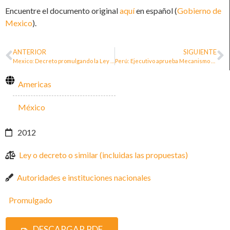
Encuentre el documento original
aquí
en español (
Gobierno de
Mexico
).
ANTERIOR
SIGUIENTE
Mexico: Decreto promulgando la Ley para la protección de personas defensoras de derechos humanos y periodistas
Perú: Ejecutivo aprueba Mecanismo para la prevención, protección y acceso a la justicia de las personas defensoras de derechos humanos
Americas
México
2012
Ley o decreto o similar (incluidas las propuestas)
Autoridades e instituciones nacionales
Promulgado
DESCARGAR PDF