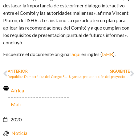
destacar la importancia de este primer diálogo interactivo
entre el Comité y las autoridades malienses», afirma Vincent
Ploton, del ISHR. «Les instamos a que adopten un plan para
aplicar las recomendaciones del Comité y a que cumplan con
los requisitos de presentación puntual de futuros informes»,
concluyó.
Encuentre el documente original
aquí
en inglés (
ISHR
).
ANTERIOR
SIGUIENTE
República Democrática del Congo: Edicto No. 001 2019 en Kivu del Norte
Uganda: presentación del proyecto de ley de protección de las personas defensoras de los derechos humanos
Africa
Mali
2020
Noticia