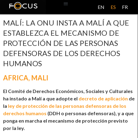
EN
ES
FR
BASE DE DATOS
ACERCA DE ESTE PROYECTO
MALÍ: LA ONU INSTA A MALÍ A QUE
ESTABLEZCA EL MECANISMO DE
PROTECCIÓN DE LAS PERSONAS
DEFENSORAS DE LOS DERECHOS
HUMANOS
AFRICA
,
MALI
El Comité de Derechos Económicos, Sociales y Culturales
ha instado a Malí a que adopte el
decreto de aplicación
de
la
ley de protección de las personas defensoras de los
derechos humanos
(DDH o personas defensoras), y a que
ponga en marcha el mecanismo de protección previsto
por la ley.