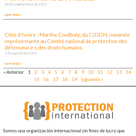
26 de septiembre de 2025
Leer más »
Côte d’Ivoire : Marthe Coulibaly, du CIDDH, nommée
représentante au Comité national de protection des
défenseur.e.s des droits humains.
7 de agosto de 2025
Leer más »
« Anterior
1
2
3
4
5
6
7
8
9
10
11
12
13
14
15
16
17
18
19
Siguiente »
Somos una organización internacional sin fines de lucro que