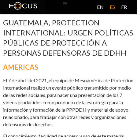
EN
ES
FR
BASE DE DATOS
ACERCA DE ESTE PROYECTO
GUATEMALA, PROTECTION
INTERNATIONAL: URGEN POLÍTICAS
PÚBLICAS DE PROTECCIÓN A
PERSONAS DEFENSORAS DE DDHH
AMERICAS
El 7 de abril del 2021, el equipo de Mesoamérica de Protection
International realizó un evento público transmitido por medio
de las redes sociales, para hacer una presentación de los 7
videos producidos como producto de la estrategia para la
información y formación de la PPPDDH y material de apoyo
relacionado, para trabajar con otras redes y organizaciones
defensoras de derechos.
El conocimiento, facilidad de acceso y uso de este material