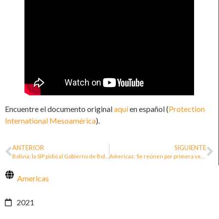
Encuentre el documento original
aquí
en español (
Protection
International Mesoamérica
).
ANTERIOR
SIGUIENTE
Bolivia: la SIP pidió al Gobierno de Bolivia crear un mecanismo de protección para periodistas
Americas: Se reúnen por primera vez mecanismos de diversos países para la Protección de Personas Defensoras de Derechos Humanos y Periodistas
Americas
2021