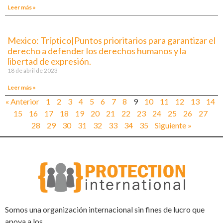
Leer más »
Mexico: Tríptico|Puntos prioritarios para garantizar el
derecho a defender los derechos humanos y la
libertad de expresión.
18 de abril de 2023
Leer más »
« Anterior
1
2
3
4
5
6
7
8
9
10
11
12
13
14
15
16
17
18
19
20
21
22
23
24
25
26
27
28
29
30
31
32
33
34
35
Siguiente »
Somos una organización internacional sin fines de lucro que
apoya a los