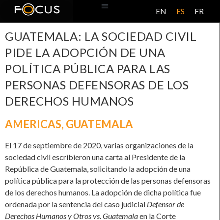
EN
ES
FR
BASE DE DATOS
ACERCA DE ESTE PROYECTO
GUATEMALA: LA SOCIEDAD CIVIL
PIDE LA ADOPCIÓN DE UNA
POLÍTICA PÚBLICA PARA LAS
PERSONAS DEFENSORAS DE LOS
DERECHOS HUMANOS
AMERICAS
,
GUATEMALA
El 17 de septiembre de 2020, varias organizaciones de la
sociedad civil escribieron una carta al Presidente de la
República de Guatemala, solicitando la adopción de una
política pública para la protección de las personas defensoras
de los derechos humanos. La adopción de dicha política fue
ordenada por la sentencia del caso judicial
Defensor de
Derechos Humanos y Otros vs. Guatemala
en la Corte