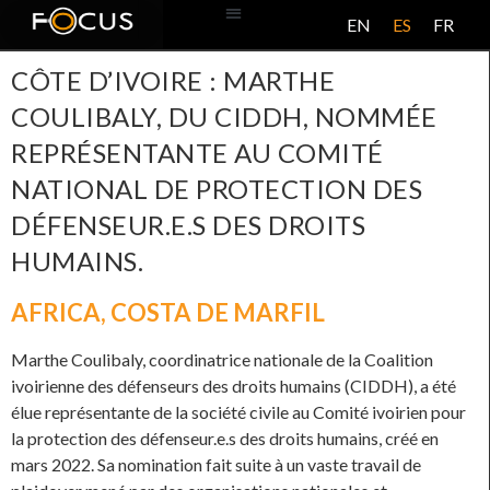
EN
ES
FR
BASE DE DATOS
ACERCA DE ESTE PROYECTO
CÔTE D’IVOIRE : MARTHE
COULIBALY, DU CIDDH, NOMMÉE
REPRÉSENTANTE AU COMITÉ
NATIONAL DE PROTECTION DES
DÉFENSEUR.E.S DES DROITS
HUMAINS.
AFRICA
,
COSTA DE MARFIL
Marthe Coulibaly, coordinatrice nationale de la Coalition
ivoirienne des défenseurs des droits humains (CIDDH), a été
élue représentante de la société civile au Comité ivoirien pour
la protection des défenseur.e.s des droits humains, créé en
mars 2022. Sa nomination fait suite à un vaste travail de