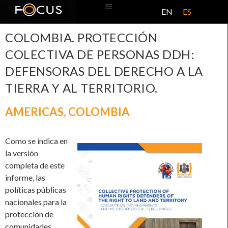
EN
ES
BASE DE DATOS
ACERCA DE ESTE PROYECTO
COLOMBIA. PROTECCIÓN
COLECTIVA DE PERSONAS DDH:
DEFENSORAS DEL DERECHO A LA
TIERRA Y AL TERRITORIO.
AMERICAS
,
COLOMBIA
Como se indica en
la versión
completa de este
informe, las
políticas públicas
nacionales para la
protección de
comunidades