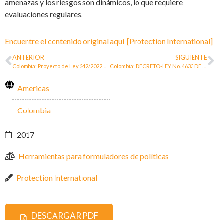
amenazas y los riesgos son dinámicos, lo que requiere
evaluaciones regulares.
Encuentre el contenido original aquí
[Protection International]
ANTERIOR
SIGUIENTE
Colombia: Proyecto de Ley 242/2022C. Por medio del cual se reconoce y protege de forma integral la labor y los derechos de las ,mujeres y personas buscadoras de victimas de desaparición forzada.
Colombia: DECRETO-LEY No. 4633 DE 2011
Americas
Colombia
2017
Herramientas para formuladores de políticas
Protection International
DESCARGAR PDF