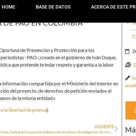
HOME
BASE DE DATOS
ACERCA DE ESTE P
A DE PAO EN COLOMBIA
A
C
 Oportuna de Prevención y Protección para los
2
periodistas -PAO-, creado en el gobierno de Iván Duque,
blica que pretende brindar respeto y garantía a la labor
E
S
a información compartida por el Ministerio del Interior en
acad
lación del proyecto, de derechos de petición enviados al
manos de la misma entidad.»
a la libertad de prensa
).
SIGUIENTE
Más
Américas: Guía práctica para la elaboración de planes de mitigación de riesgos para personas defensoras de derechos humanos