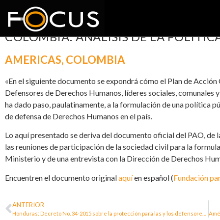
COLOMBIA: ANÁLISIS DE LA POLÍTIC
AMERICAS
,
COLOMBIA
«En el siguiente documento se expondrá cómo el Plan de Acción
Defensores de Derechos Humanos, líderes sociales, comunales y 
ha dado paso, paulatinamente, a la formulación de una política pú
de defensa de Derechos Humanos en el país.
Lo aquí presentado se deriva del documento oficial del PAO, de l
las reuniones de participación de la sociedad civil para la formu
Ministerio y de una entrevista con la Dirección de Derechos Hu
Encuentren el documento original
aquí
en español (
Fundación par
ANTERIOR
Honduras: Decreto No. 34-2015 sobre la protección para las y los defensores de derechos humanos, periodistas, comunicadores sociales y operadores de justicia