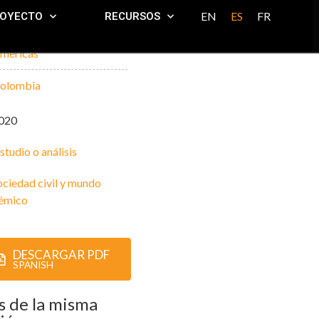
EN
ES
FR
ROYECTO
RECURSOS
mericas
olombia
020
studio o análisis
ociedad civil y mundo
émico
DESCARGAR PDF
SPANISH
 de la misma