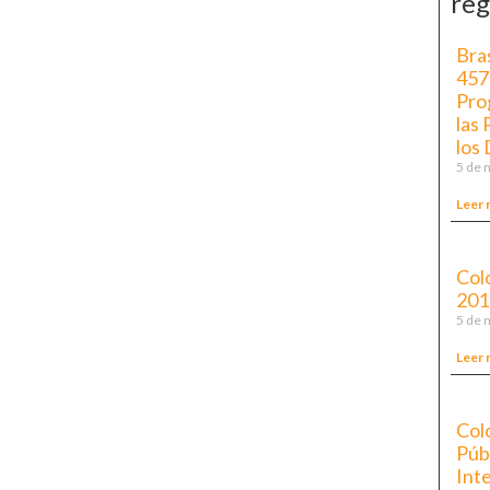
reg
Bra
457
Pro
las
los
5 de 
Leer 
Col
201
5 de 
Leer 
Col
Púb
Inte