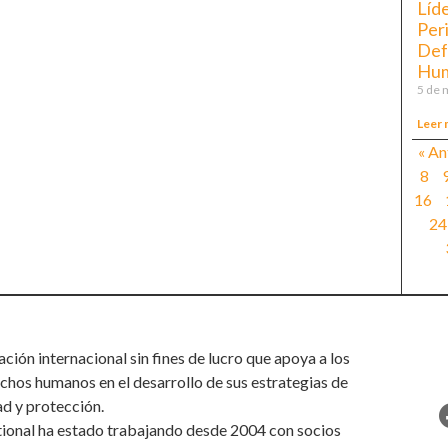
Líd
Per
Def
Hu
5 de 
Leer 
« An
8
16
24
ión internacional sin fines de lucro que apoya a los
chos humanos en el desarrollo de sus estrategias de
ad y protección.
tional ha estado trabajando desde 2004 con socios