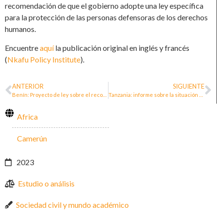
recomendación de que el gobierno adopte una ley específica
para la protección de las personas defensoras de los derechos
humanos.
Encuentre
aquí
la publicación original en inglés y francés
(
Nkafu Policy Institute
).
ANTERIOR
SIGUIENTE
Benín: Proyecto de ley sobre el reconocimiento, la promoción y la protección de las personas defensoras de los derechos humanos en la República de Benín
Tanzania: informe sobre la situación de las personas defensoras de los derechos humanos y el espacio cívico (2021)
Africa
Camerún
2023
Estudio o análisis
Sociedad civil y mundo académico