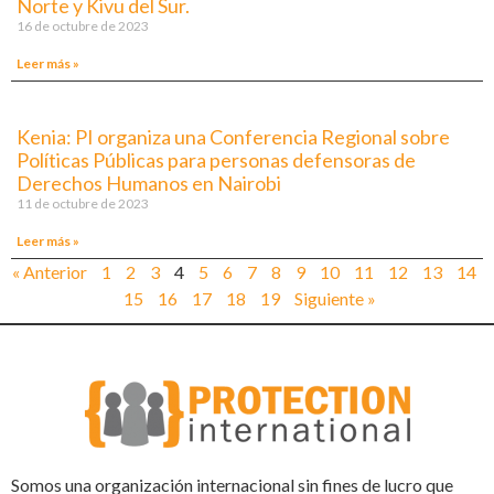
Norte y Kivu del Sur.
16 de octubre de 2023
Leer más »
Kenia: PI organiza una Conferencia Regional sobre
Políticas Públicas para personas defensoras de
Derechos Humanos en Nairobi
11 de octubre de 2023
Leer más »
« Anterior
1
2
3
4
5
6
7
8
9
10
11
12
13
14
15
16
17
18
19
Siguiente »
Somos una organización internacional sin fines de lucro que