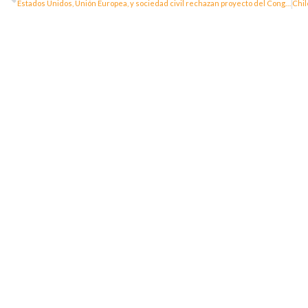
Estados Unidos, Unión Europea, y sociedad civil rechazan proyecto del Congreso contra las ONG: estas son sus razones