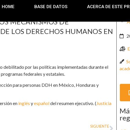
HOME
BASE DE DATOS
ACERCA DE ESTE P
LOS MECANISMOS DE
A
 DE LOS DERECHOS HUMANOS EN
2
E
S
io debilitado por las políticas implementadas durante el
acad
 programas federales y estatales.
rotección para personas DDH en México, Honduras y
versión en
inglés
y
español
del resumen ejecutivo. (
Justicia
Más
reg
SIGUIENTE