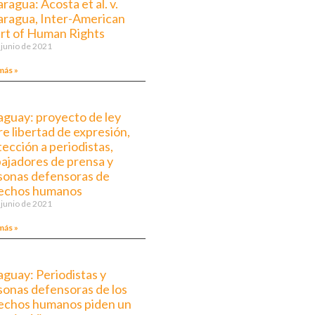
ragua: Acosta et al. v.
aragua, Inter-American
rt of Human Rights
 junio de 2021
más »
aguay: proyecto de ley
e libertad de expresión,
ección a periodistas,
bajadores de prensa y
sonas defensoras de
echos humanos
 junio de 2021
más »
aguay: Periodistas y
sonas defensoras de los
echos humanos piden un