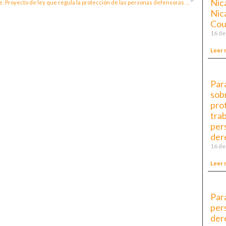
Nica
Chile: Proyecto de ley que regula la protección de las personas defensoras de los derechos humanos relacionados con la naturaleza y el medio ambiente
Nic
Cou
16 de
Leer 
Par
sobr
prot
tra
per
der
16 de
Leer 
Par
per
der