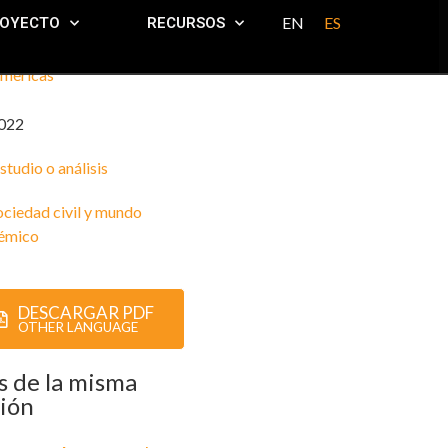
EN
ES
ROYECTO
RECURSOS
mericas
022
studio o análisis
ociedad civil y mundo
émico
DESCARGAR PDF
OTHER LANGUAGE
 de la misma
ión