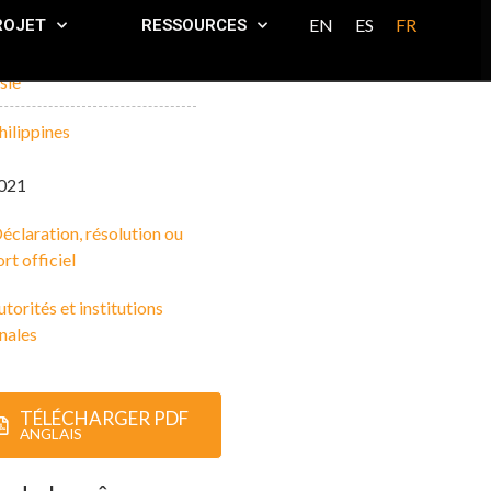
EN
ES
FR
ROJET
RESSOURCES
sie
hilippines
021
éclaration, résolution ou
rt officiel
torités et institutions
nales
TÉLÉCHARGER PDF
ANGLAIS