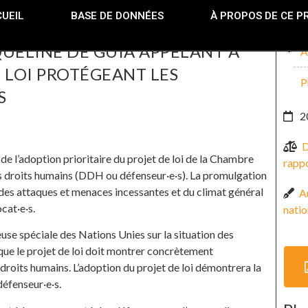
UEIL
BASE DE DONNÉES
À PROPOS DE CE P
QUELINE DE GUIA APPELANT À
A
 LOI PROTÉGEANT LES
P
S
2
D
de l’adoption prioritaire du projet de loi de la Chambre
rappo
es droits humains (DDH ou défenseur·e·s). La promulgation
 des attaques et menaces incessantes et du climat général
Au
cat·e·s.
natio
use spéciale des Nations Unies sur la situation des
ue le projet de loi doit montrer concrètement
droits humains. L’adoption du projet de loi démontrera la
défenseur·e·s.