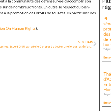
Plu
nt à la communauté des défenseur·e·s d’accomplir son
rég
ts sur de nombreux fronts. En outre, le respect du bien-
a à la promotion des droits de tous·tes, en particulier des
Phil
sén
sion On Human Rights
).
pro
des
déf
PROCHAIN
hum
Philippines: Expert ONU exhorte le Congrès à adopter une loi sur les défenseur·e·s des droits humains
24 jui
En sa
Tha
d’Ac
Entr
Hum
16 jui
En sa