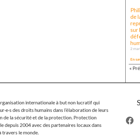
Phil
de 
rep
sur 
déf
hum
2 mar
En sa
« Pr
anisation internationale à but non lucratif qui
ur·e·s des droits humains dans l’élaboration de leurs
n de la sécurité et de la protection. Protection
ille depuis 2004 avec des partenaires locaux dans
à travers le monde.