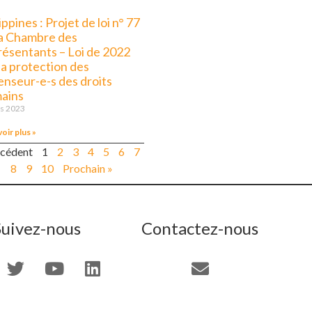
ippines : Projet de loi n° 77
la Chambre des
résentants – Loi de 2022
la protection des
enseur-e-s des droits
ains
s 2023
voir plus »
écédent
1
2
3
4
5
6
7
8
9
10
Prochain »
Suivez-nous
Contactez-nous