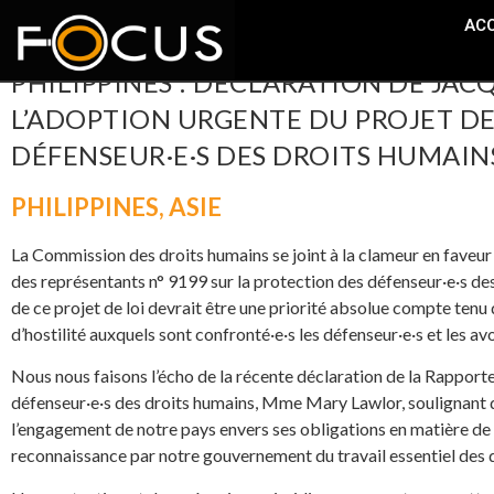
ACC
PHILIPPINES : DÉCLARATION DE JAC
L’ADOPTION URGENTE DU PROJET DE
DÉFENSEUR·E·S DES DROITS HUMAIN
PHILIPPINES
,
ASIE
La Commission des droits humains se joint à la clameur en faveur 
des représentants n° 9199 sur la protection des défenseur·e·s d
de ce projet de loi devrait être une priorité absolue compte tenu
d’hostilité auxquels sont confronté·e·s les défenseur·e·s et les avo
Nous nous faisons l’écho de la récente déclaration de la Rapporte
défenseur·e·s des droits humains, Mme Mary Lawlor, soulignant q
l’engagement de notre pays envers ses obligations en matière de 
reconnaissance par notre gouvernement du travail essentiel des 