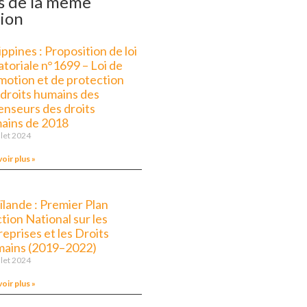
s de la même
ion
ippines : Proposition de loi
atoriale n°1699 – Loi de
motion et de protection
 droits humains des
enseurs des droits
ains de 2018
llet 2024
voir plus »
ïlande : Premier Plan
tion National sur les
eprises et les Droits
ains (2019–2022)
llet 2024
voir plus »