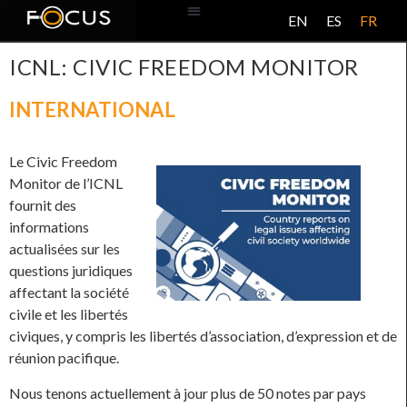
EN
ES
FR
BASE DE DONNÉES
À PROPOS DE CE PROJET
ICNL: CIVIC FREEDOM MONITOR
INTERNATIONAL
Le Civic Freedom
Monitor de l’ICNL
fournit des
informations
actualisées sur les
questions juridiques
affectant la société
civile et les libertés
civiques, y compris les libertés d’association, d’expression et de
réunion pacifique.
Nous tenons actuellement à jour plus de 50 notes par pays