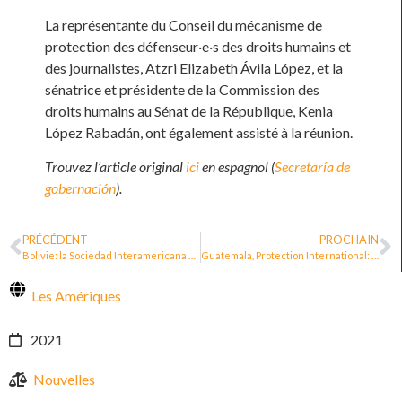
La représentante du Conseil du mécanisme de
protection des défenseur·e·s des droits humains et
des journalistes, Atzri Elizabeth Ávila López, et la
sénatrice et présidente de la Commission des
droits humains au Sénat de la République, Kenia
López Rabadán, ont également assisté à la réunion.
Trouvez l’article original
ici
en espagnol (
Secretaría de
gobernación
).
PRÉCÉDENT
PROCHAIN
Bolivie: la Sociedad Interamericana de Prensa demande au gouvernement de créer un mécanisme de protection des journalistes
Guatemala, Protection International: Urgence des politiques publiques pour la protection des défenseur·e·s des droits humains [vidéo]
Les Amériques
2021
Nouvelles