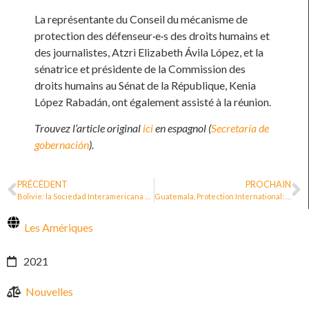
La représentante du Conseil du mécanisme de
protection des défenseur·e·s des droits humains et
des journalistes, Atzri Elizabeth Ávila López, et la
sénatrice et présidente de la Commission des
droits humains au Sénat de la République, Kenia
López Rabadán, ont également assisté à la réunion.
Trouvez l’article original
ici
en espagnol (
Secretaría de
gobernación
).
PRÉCÉDENT
PROCHAIN
Bolivie: la Sociedad Interamericana de Prensa demande au gouvernement de créer un mécanisme de protection des journalistes
Guatemala, Protection International: Urgence des politiques publiques pour la protection des défenseur·e·s des droits humains [vidéo]
Les Amériques
2021
Nouvelles