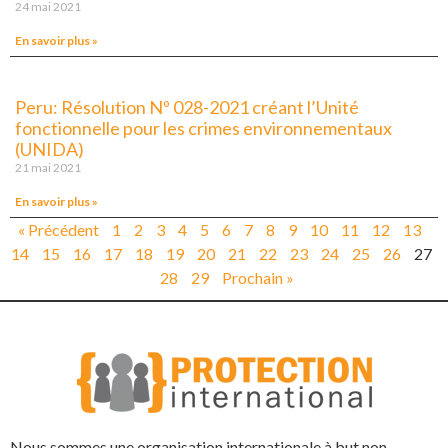
24 mai 2021
En savoir plus »
Peru: Résolution Nº 028-2021 créant l’Unité
fonctionnelle pour les crimes environnementaux
(UNIDA)
21 mai 2021
En savoir plus »
« Précédent
1
2
3
4
5
6
7
8
9
10
11
12
13
14
15
16
17
18
19
20
21
22
23
24
25
26
27
28
29
Prochain »
Nous sommes une organisation internationale à but non