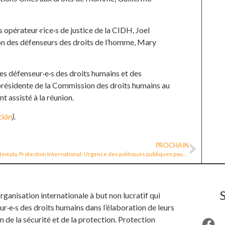
s opérateur·rice·s de justice de la CIDH, Joel
ion des défenseurs des droits de l’homme, Mary
s défenseur·e·s des droits humains et des
t présidente de la Commission des droits humains au
 assisté à la réunion.
ción
).
PROCHAIN
Guatemala, Protection International: Urgence des politiques publiques pour la protection des défenseur·e·s des droits humains [vidéo]
anisation internationale à but non lucratif qui
ur·e·s des droits humains dans l’élaboration de leurs
n de la sécurité et de la protection. Protection