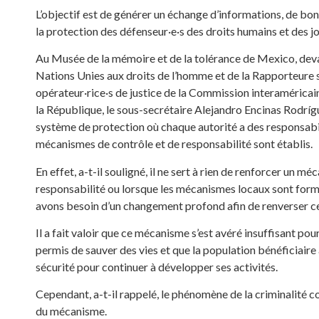
L’objectif est de générer un échange d’informations, de bon
la protection des défenseur·e·s des droits humains et des j
Au Musée de la mémoire et de la tolérance de Mexico, de
Nations Unies aux droits de l’homme et de la Rapporteure su
opérateur·rice·s de justice de la Commission interaméricai
la République, le sous-secrétaire Alejandro Encinas Rodríg
système de protection où chaque autorité a des responsab
mécanismes de contrôle et de responsabilité sont établis.
En effet, a-t-il souligné, il ne sert à rien de renforcer un m
responsabilité ou lorsque les mécanismes locaux sont formé
avons besoin d’un changement profond afin de renverser cet
Il a fait valoir que ce mécanisme s’est avéré insuffisant pour
permis de sauver des vies et que la population bénéficiaire
sécurité pour continuer à développer ses activités.
Cependant, a-t-il rappelé, le phénomène de la criminalité co
du mécanisme.