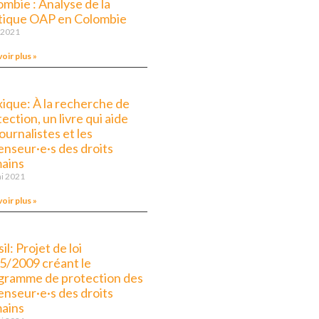
mbie : Analyse de la
itique OAP en Colombie
n 2021
voir plus »
ique: À la recherche de
ection, un livre qui aide
journalistes et les
enseur·e·s des droits
ains
i 2021
voir plus »
il: Projet de loi
5/2009 créant le
gramme de protection des
enseur·e·s des droits
ains