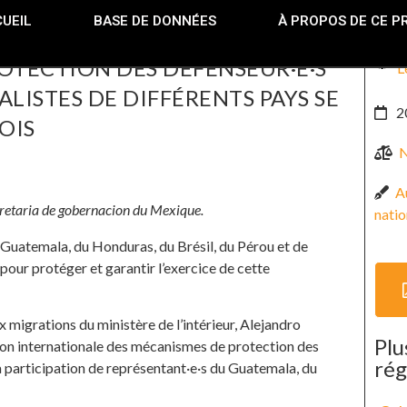
UEIL
BASE DE DONNÉES
À PROPOS DE CE P
OTECTION DES DÉFENSEUR·E·S
L
LISTES DE DIFFÉRENTS PAYS SE
2
OIS
N
Au
ecretaria de gobernacion du Mexique.
natio
 Guatemala, du Honduras, du Brésil, du Pérou et de
pour protéger et garantir l’exercice de cette
x migrations du ministère de l’intérieur, Alejandro
Plu
nion internationale des mécanismes de protection des
rég
la participation de représentant·e·s du Guatemala, du