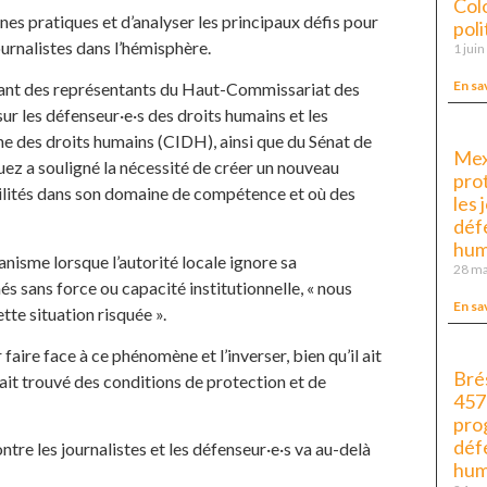
Colo
nes pratiques et d’analyser les principaux défis pour
pol
ournalistes dans l’hémisphère.
1 jui
En sa
vant des représentants du Haut-Commissariat des
r les défenseur·e·s des droits humains et les
ne des droits humains (CIDH), ainsi que du Sénat de
Mex
uez a souligné la nécessité de créer un nouveau
prot
ilités dans son domaine de compétence et où des
les 
déf
hum
écanisme lorsque l’autorité locale ignore sa
28 ma
s sans force ou capacité institutionnelle, « nous
En sa
te situation risquée ».
 faire face à ce phénomène et l’inverser, bien qu’il ait
Brés
 ait trouvé des conditions de protection et de
457
pro
déf
ntre les journalistes et les défenseur·e·s va au-delà
hum