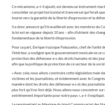
Ce mécanisme, a-t-il ajouté, est devenu un instrument réactif
consolider un projet horizontal et transversal qui ferait qu
tourne vers la garantie de la liberté d’expression et la déf
Il a donc annoncé qu’il travaillerait avec les membres du 
la loi est en vigueur depuis 10 ans – afin d’obtenir des cha
fondamentaux de la liberté d’expression.
Pour sa part, Enrique Irazoque Palazuelos, chef de l’unité 
l’intérieur, a souligné que le gouvernement mexicain ne se
protection des défenseur·e·s des droits humains et des jo
afin que la politique de protection de ce secteur de la sociét
« Avec cela, nous allons construire cette législation main dan
victimes et les journalistes, et évidemment avec le Congrès.
manière dont les droits des défenseur·e·s et des journaliste
plus fort qu’il ne l’est déjà. Nous allons nous concentrer su
extrêmement importante pour notre pays », a-t-il expliqué.
Le représentant au Mexique du Haut Commissariat des Nat