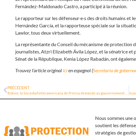
Fernández-Maldonado Castro, a participé à la réunion.
Le rapporteur sur les défenseur·e·s des droits humains et le
Hernández García, et la rapporteuse spéciale sur la situat
Lawlor, tous deux virtuellement.
La représentante du Conseil du mécanisme de protection de
journalistes, Atzri Elizabeth Ávila López, et la sénatrice e
Sénat de la République, Kenia López Rabadán, ont également
Trouvez l’article original
ici
en espagnol (
Secretaría de goberna
PRÉCÉDENT
Bolivie: la Sociedad Interamericana de Prensa demande au gouvernement de créer un mécanisme de protection des journalistes
Nous sommes une org
soutient les défense
stratégies de gestio