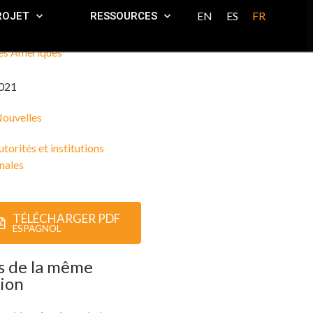
EN
ES
FR
ROJET
RESSOURCES
es Amériques
021
ouvelles
torités et institutions
nales
TÉLÉCHARGER PDF
ESPAGNOL
s de la même
ion