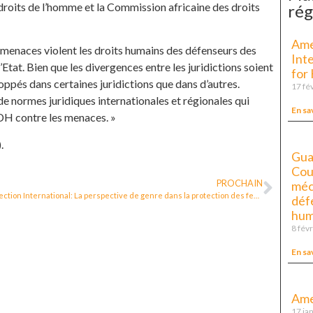
droits de l’homme et la Commission africaine des droits
rég
Ame
s menaces violent les droits humains des défenseurs des
Inte
’Etat. Bien que les divergences entre les juridictions soient
for
ppés dans certaines juridictions que dans d’autres.
17 fé
e normes juridiques internationales et régionales qui
En sa
 DDH contre les menaces. »
).
Guat
Cou
PROCHAIN
méc
Protection International: La perspective de genre dans la protection des femmes défenseures des droits humains – les expériences du Mexique et du Honduras
déf
hum
8 fév
En sa
Ame
17 ja