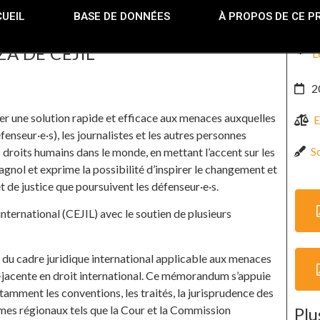
UEIL
BASE DE DONNÉES
À PROPOS DE CE P
A DE CEJIL
L
2
er une solution rapide et efficace aux menaces auxquelles
E
nseur·e·s), les journalistes et les autres personnes
So
 droits humains dans le monde, en mettant l’accent sur les
gnol et exprime la possibilité d’inspirer le changement et
t de justice que poursuivent les défenseur·e·s.
 international (CEJIL) avec le soutien de plusieurs
 du cadre juridique international applicable aux menaces
us-jacente en droit international. Ce mémorandum s’appuie
tamment les conventions, les traités, la jurisprudence des
smes régionaux tels que la Cour et la Commission
Plu