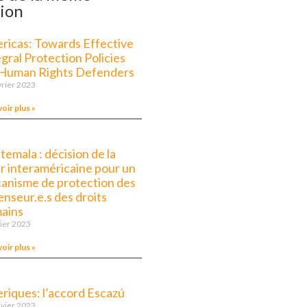
ion
ricas: Towards Effective
gral Protection Policies
 Human Rights Defenders
vrier 2023
voir plus »
emala : décision de la
r interaméricaine pour un
anisme de protection des
enseur.e.s des droits
ains
rier 2023
voir plus »
riques: l’accord Escazú
nvier 2023