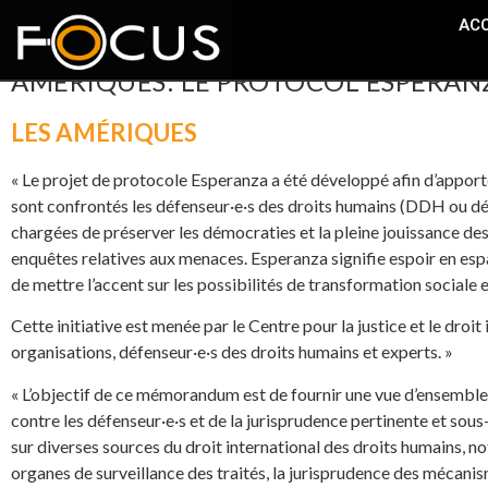
ACC
AMÉRIQUES: LE PROTOCOL ESPERANZ
LES AMÉRIQUES
« Le projet de protocole Esperanza a été développé afin d’apport
sont confrontés les défenseur·e·s des droits humains (DDH ou défe
chargées de préserver les démocraties et la pleine jouissance des
enquêtes relatives aux menaces. Esperanza signifie espoir en espa
de mettre l’accent sur les possibilités de transformation sociale e
Cette initiative est menée par le Centre pour la justice et le droit
organisations, défenseur·e·s des droits humains et experts. »
« L’objectif de ce mémorandum est de fournir une vue d’ensemble
contre les défenseur·e·s et de la jurisprudence pertinente et so
sur diverses sources du droit international des droits humains, no
organes de surveillance des traités, la jurisprudence des mécani