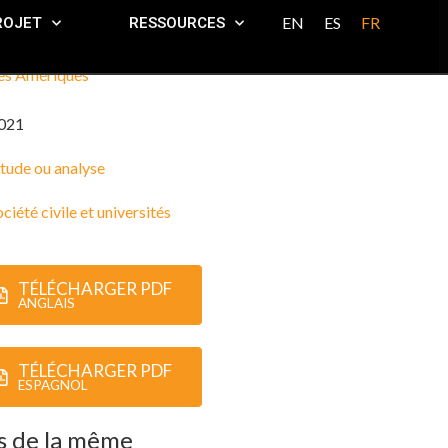
EN
ES
FR
ROJET
RESSOURCES
es Amériques
021
tude ou analyse
ciété civile et universités
TÉLÉCHARGER PDF
ANGLAIS
TÉLÉCHARGER PDF
ESPAGNOL
s de la même