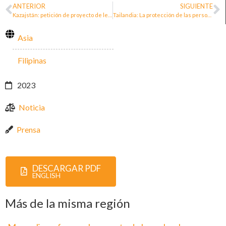
ANTERIOR
SIGUIENTE
Kazajstán: petición de proyecto de ley para las personas defensoras de los derechos humanos
Tailandia: La protección de las personas defensoras de los derechos humanos en el contexto de las empresas y los derechos humanos
Asia
Filipinas
2023
Noticia
Prensa
DESCARGAR PDF
ENGLISH
Más de la misma región