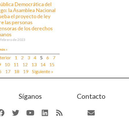
ública Democrática del
go: la Asamblea Nacional
ueba el proyecto de ley
re las personas
ensoras de los derechos
anos
 febrero de 2023
más »
terior
1
2
3
4
5
6
7
9
10
11
12
13
14
15
6
17
18
19
Siguiente »
Síganos
Contacto