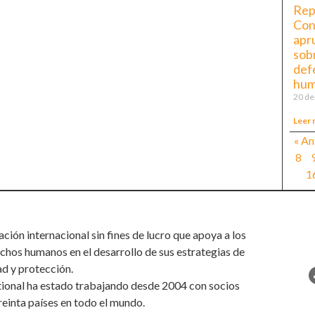
Rep
Con
apr
sob
def
hum
20 de
Leer 
« An
8
1
ión internacional sin fines de lucro que apoya a los
chos humanos en el desarrollo de sus estrategias de
ad y protección.
tional ha estado trabajando desde 2004 con socios
reinta países en todo el mundo.