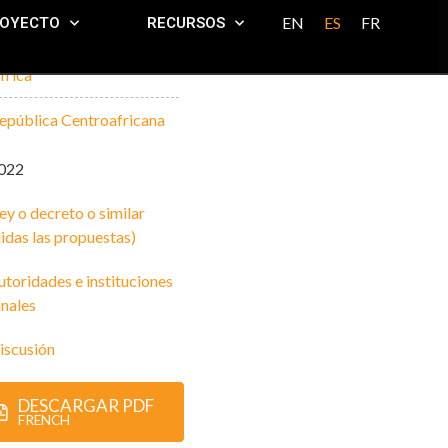
EN
ES
FR
ROYECTO
RECURSOS
frica
epública Centroafricana
022
ey o decreto o similar
uidas las propuestas)
utoridades e instituciones
nales
iscusión
DESCARGAR PDF
FRENCH