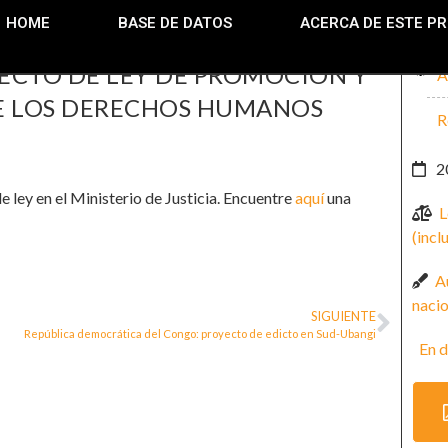
HOME
BASE DE DATOS
ACERCA DE ESTE P
ECTO DE LEY DE PROMOCIÓN Y
A
DE LOS DERECHOS HUMANOS
R
2
 ley en el Ministerio de Justicia. Encuentre
aquí
una
L
(incl
A
nacio
SIGUIENTE
República democrática del Congo: proyecto de edicto en Sud-Ubangi
En d