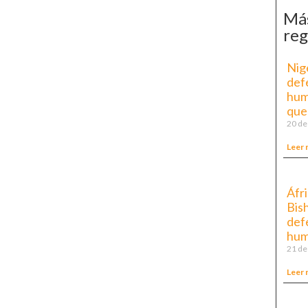
Más
reg
Nige
def
hum
que 
20 de
Leer 
Áfri
Bis
def
hum
21 de
Leer 