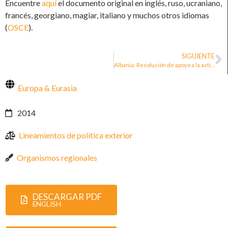
Encuentre
aquí
el documento original en inglés, ruso, ucraniano,
francés, georgiano, magiar, italiano y muchos otros idiomas
(
OSCE
).
SIGUIENTE
Albania: Resolución de apoyo a la actividad de las personas defensoras de los derechos humanos aprobada en Albania
Europa & Eurasia
2014
Lineamientos de política exterior
Organismos regionales
DESCARGAR PDF
ENGLISH