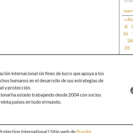
30 de
Leer 
« An
8
16
24
31
ión internacional sin fines de lucro que apoya a los
chos humanos en el desarrollo de sus estrategias de
ad y protección.
tional ha estado trabajando desde 2004 con socios
reinta países en todo el mundo.
otection International | Sitio web de
Prosite