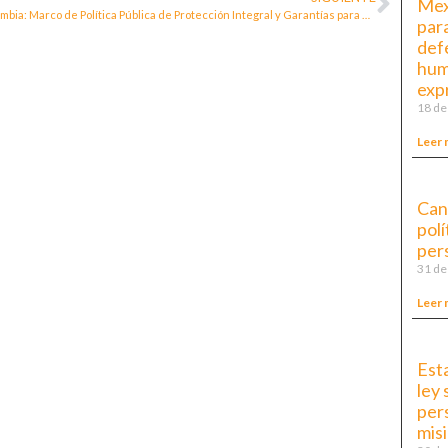
Mex
Colombia: Marco de Política Pública de Protección Integral y Garantías para Líderes Sociales, Comunales, Periodistas y Personas Defensoras de los Derechos Humanos
para
def
huma
exp
18 de
Leer 
Can
polí
per
31 de
Leer 
Est
ley 
per
misi