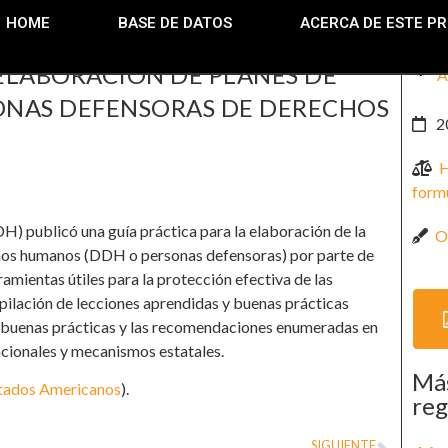
HOME
BASE DE DATOS
ACERCA DE ESTE P
 ELABORACIÓN DE PLANES DE
A
SONAS DEFENSORAS DE DERECHOS
2
H
formu
 publicó una guía práctica para la elaboración de la
O
chos humanos (DDH o personas defensoras) por parte de
ramientas útiles para la protección efectiva de las
pilación de lecciones aprendidas y buenas prácticas
las buenas prácticas y las recomendaciones enumeradas en
acionales y mecanismos estatales.
Más
stados Americanos
).
reg
SIGUIENTE