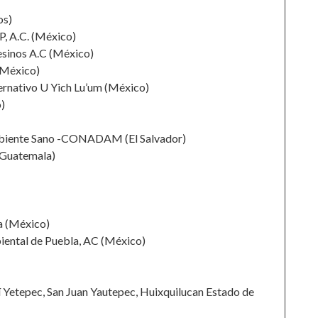
os)
, A.C. (México)
esinos A.C (México)
(México)
ternativo U Yich Lu’um (México)
)
Ambiente Sano -CONADAM (El Salvador)
(Guatemala)
a (México)
iental de Puebla, AC (México)
Yetepec, San Juan Yautepec, Huixquilucan Estado de