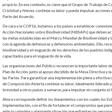
propicio. En ese contexto, es clave que el Grupo de Trabajo de 
Cristóbal y Nieves, continúe su labor y pueda impulsar acciones 
Parte del Acuerdo.
De cara a la COP16, instamos a los países a establecer conexiones
Acción Nacionales sobre Biodiversidad (NBSAPs) que deben act
las metas establecidas en el Marco Mundial de Biodiversidad y l
con la agenda de defensoras y defensores ambientales. Ello, reco
biodiversidad y el resguardo de los derechos de los pueblos ind
capacitados para el resguardo de la vida.
Las organizaciones del Público reconocen la importante labor de 
Plan de Acción, junto al apoyo decidido de la Mesa Directiva y la 
las Partes. Para garantizar una implementación plena y efectiva 
de Composición Abierta continúe su labor, idealmente liderado p
brevedad a otros países a sumarse, para impulsar en conjunto el 
Ahora corresponde definir los lineamientos con los cuales los E
Implementación, con el fin de fortalecer el compromiso que perm
ante la compleja y alarmante situación que enfrentan las persona