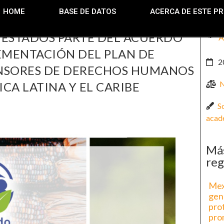
HOME
BASE DE DATOS
ACERCA DE ESTE P
 ESTADOS PARTE DEL ACUERDO
A
EMENTACIÓN DEL PLAN DE
2
ENSORES DE DERECHOS HUMANOS
N
CA LATINA Y EL CARIBE
S
acad
Más
reg
Mex
gen
prot
pro