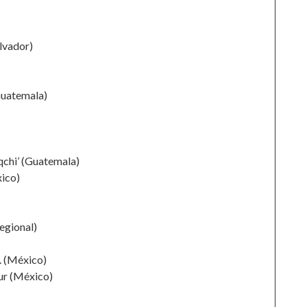
lvador)
Guatemala)
qchi’ (Guatemala)
ico)
egional)
. (México)
ur (México)