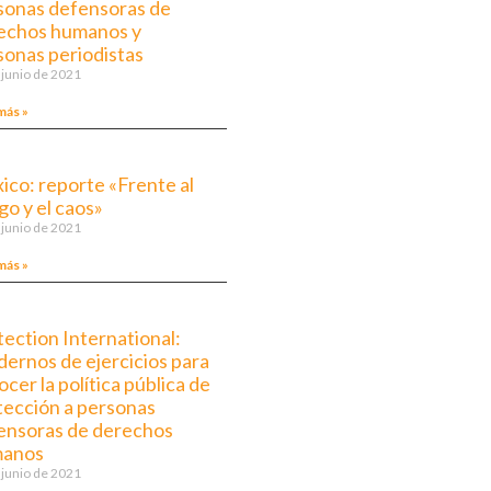
sonas defensoras de
echos humanos y
sonas periodistas
 junio de 2021
más »
ico: reporte «Frente al
go y el caos»
 junio de 2021
más »
tection International:
dernos de ejercicios para
cer la política pública de
tección a personas
ensoras de derechos
anos
 junio de 2021