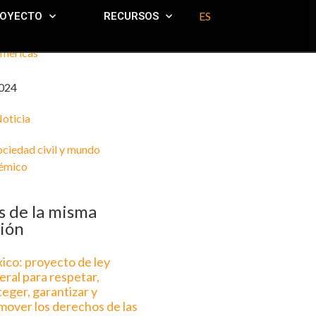
ES
ROYECTO
RECURSOS
mericas
024
oticia
ociedad civil y mundo
émico
 de la misma
ión
ico: proyecto de ley
eral para respetar,
eger, garantizar y
mover los derechos de las