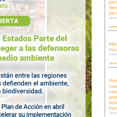
per
der
per
10 de
Leer 
Mex
ries
10 de
Leer 
Pro
cua
cono
pro
def
hum
10 de