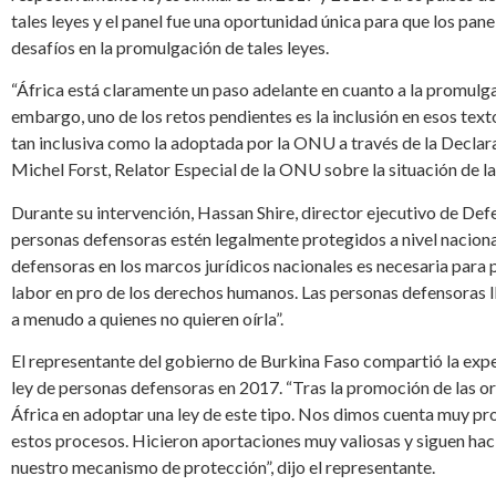
tales leyes y el panel fue una oportunidad única para que los pane
desafíos en la promulgación de tales leyes.
“África está claramente un paso adelante en cuanto a la promulga
embargo, uno de los retos pendientes es la inclusión en esos text
tan inclusiva como la adoptada por la ONU a través de la Declar
Michel Forst, Relator Especial de la ONU sobre la situación de 
Durante su intervención, Hassan Shire, director ejecutivo de Def
personas defensoras estén legalmente protegidos a nivel nacional
defensoras en los marcos jurídicos nacionales es necesaria para 
labor en pro de los derechos humanos. Las personas defensoras ll
a menudo a quienes no quieren oírla”.
El representante del gobierno de Burkina Faso compartió la experi
ley de personas defensoras en 2017. “Tras la promoción de las or
África en adoptar una ley de este tipo. Nos dimos cuenta muy pront
estos procesos. Hicieron aportaciones muy valiosas y siguen ha
nuestro mecanismo de protección”, dijo el representante.