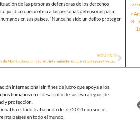
situación de las personas defensoras de los derechos
Leer 
o jurídico que proteja a las personas defensoras para
« An
 humanos en sus países. “Nunca ha sido un delito proteger
8
1
SIGUIENTE
Costa de Marfil: adopta un decreto interministerial que establezca el mecanismo de protección de las personas defensoras de los derechos humanos
ión internacional sin fines de lucro que apoya a los
chos humanos en el desarrollo de sus estrategias de
ad y protección.
tional ha estado trabajando desde 2004 con socios
reinta países en todo el mundo.