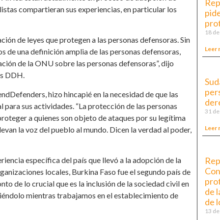
Rep
listas compartieran sus experiencias, en particular los
pide
pro
18 de
ción de leyes que protegen a las personas defensoras. Sin
Leer 
os de una definición amplia de las personas defensoras,
ación de la ONU sobre las personas defensoras”, dijo
las DDH.
Sudá
per
endDefenders, hizo hincapié en la necesidad de que las
der
 para sus actividades. “La protección de las personas
31 de
proteger a quienes son objeto de ataques por su legítima
Leer 
evan la voz del pueblo al mundo. Dicen la verdad al poder,
encia específica del país que llevó a la adopción de la
Rep
Con
ganizaciones locales, Burkina Faso fue el segundo país de
pro
o de lo crucial que es la inclusión de la sociedad civil en
de 
ciéndolo mientras trabajamos en el establecimiento de
de 
13 de