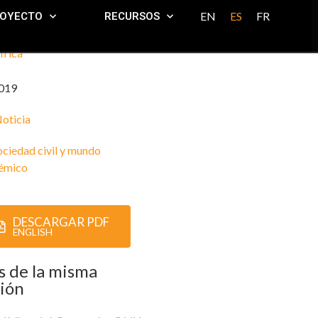
EN
ES
FR
ROYECTO
RECURSOS
frica
019
oticia
ociedad civil y mundo
émico
DESCARGAR PDF
ENGLISH
 de la misma
ión