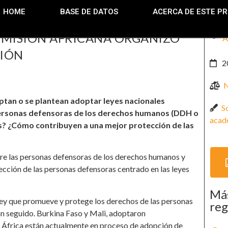
HOME
BASE DE DATOS
ACERCA DE ESTE P
COMISIÓN AFRICANA ORGANIZÓ
A
CIÓN
2
N
ptan o se plantean adoptar leyes nacionales
S
personas defensoras de los derechos humanos (DDH o
acad
s? ¿Cómo contribuyen a una mejor protección de las
obre las personas defensoras de los derechos humanos y
tección de las personas defensoras centrado en las leyes
Más
ley que promueve y protege los derechos de las personas
reg
n seguido. Burkina Faso y Mali, adoptaron
e África están actualmente en proceso de adopción de