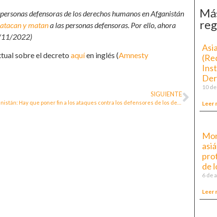
Más
s personas defensoras de los derechos humanos en Afganistán
reg
 atacan y matan
a las personas defensoras. Por ello, ahora
8/11/2022)
Asi
xtual sobre el decreto
aquí
en inglés (
Amnesty
(Re
Ins
Der
10 de
SIGUIENTE
Afganistán: Hay que poner fin a los ataques contra los defensores de los derechos humanos
Leer 
Mong
asiá
pro
de 
6 de 
Leer 