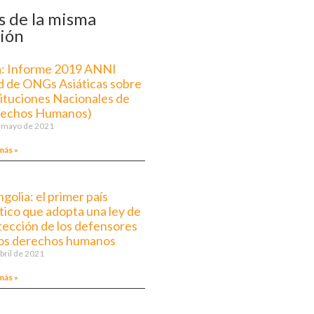
 de la misma
ión
a: Informe 2019 ANNI
d de ONGs Asiáticas sobre
tituciones Nacionales de
echos Humanos)
 mayo de 2021
más »
olia: el primer país
tico que adopta una ley de
tección de los defensores
los derechos humanos
abril de 2021
más »