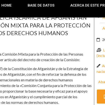
HOME
BASE DE DATOS
ACERCA DE ESTE P
LICA ISLÁMICA DE AFGANISTÁN
A
IÓN MIXTA PARA LA PROTECCIÓN
A
LOS DERECHOS HUMANOS
2
L
a Comisión Mixta para la Protección de las Personas
(incl
r artículo del decreto de creación de la Comisión:
A
7) de la Constitución de Afganistán y de la Estrategia de
nacio
e Afganistán, con el fin de reforzar la defensa de los
ternacionales en materia de derechos humanos
Aba
miento de la «Comisión Conjunta para la Protección de las
proporcionar la base necesaria y eficaz para el apoyo
os en Afganistán y el cumplimiento parcial de los
o de las normas de derechos humanos.