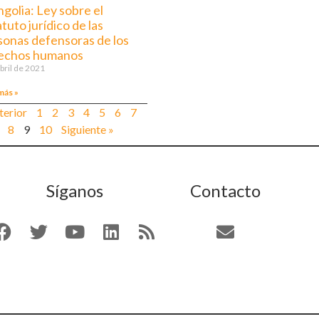
golia: Ley sobre el
tuto jurídico de las
sonas defensoras de los
echos humanos
abril de 2021
más »
terior
1
2
3
4
5
6
7
8
9
10
Siguiente »
Síganos
Contacto