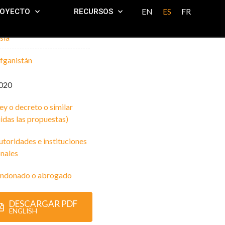
EN
ES
FR
ROYECTO
RECURSOS
sia
fganistán
020
ey o decreto o similar
uidas las propuestas)
utoridades e instituciones
nales
ndonado o abrogado
DESCARGAR PDF
ENGLISH