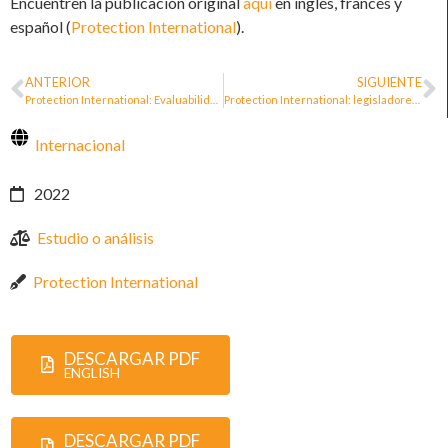
Encuentren la publicación original
aquí
en inglés, francés y
español (
Protection International
).
ANTERIOR
SIGUIENTE
Protection International: Evaluabilidad y reconstrucción de las teorías del cambio de las políticas de protección (2021)
Protection International: legisladores y personas defensoras de derechos humanos
Internacional
2022
Estudio o análisis
Protection International
DESCARGAR PDF
ENGLISH
DESCARGAR PDF