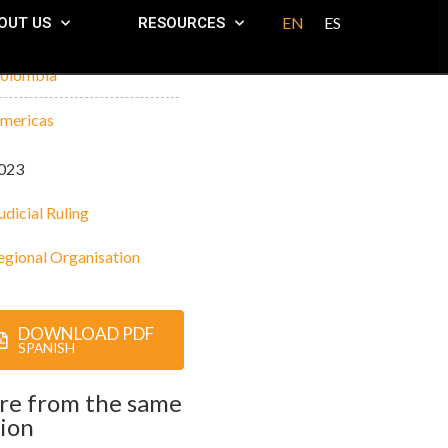
EN
ES
OUT US
RESOURCES
olombia
mericas
023
udicial Ruling
egional Organisation
DOWNLOAD PDF
SPANISH
re from the same
ion