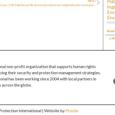
Poli
NEXT
Americas: COP 3 del Acuerdo de Escazú refuerza compromiso de reconocer, proteger y promover todos los derechos de defensoras y defensores de los derechos humanos en asuntos ambientales
Ing
Env
Env
Nove
Read
« P
onal non-profit organization that supports human rights
ping their security and protection management strategies.
ional has been working since 2004 with local partners in
s across the globe.
rotection International | Website by
Prosite