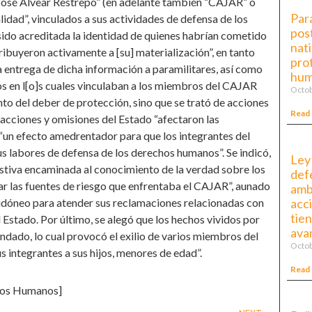
José Alvear Restrepo” (en adelante también “CAJAR” o
Par
lidad”, vinculados a sus actividades de defensa de los
pos
sido acreditada la identidad de quienes habrían cometido
nati
tribuyeron activamente a [su] materialización”, en tanto
prot
la entrega de dicha información a paramilitares, así como
hum
os en l[o]s cuales vinculaban a los miembros del CAJAR
Octob
ento del deber de protección, sino que se trató de acciones
Read
 acciones y omisiones del Estado “afectaron las
n “un efecto amedrentador para que los integrantes del
us labores de defensa de los derechos humanos”. Se indicó,
Ley
ustiva encaminada al conocimiento de la verdad sobre los
def
ñar las fuentes de riesgo que enfrentaba el CAJAR”, aunado
amb
 idóneo para atender sus reclamaciones relacionadas con
acc
tie
l Estado. Por último, se alegó que los hechos vividos por
ava
undado, lo cual provocó el exilio de varios miembros del
Octob
us integrantes a sus hijos, menores de edad”.
Read
hos Humanos]