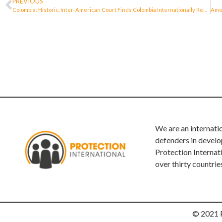
PREVIOUS
Colombia: Historic, Inter-American Court Finds Colombia Internationally Responsible for Violating the Right to Defend Human Rights
We are an internati
defenders in develo
Protection Internat
over thirty countrie
© 2021 P