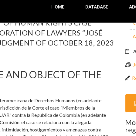
HOME
DATABASE
AB
 OF HUMAN RIGHTS CASE
C
ORATION OF LAWYERS “JOSÉ
A
JUDGMENT OF OCTOBER 18, 2023
2
J
E AND OBJECT OF THE
R
n Interamericana de Derechos Humanos (en adelante
risdicción de la Corte el caso “Miembros de la
JAR” contra la República de Colombia (en adelante
Mo
omisión, el caso se relaciona con la alegada
reg
a, intimidación, hostigamientos y amenazas contra