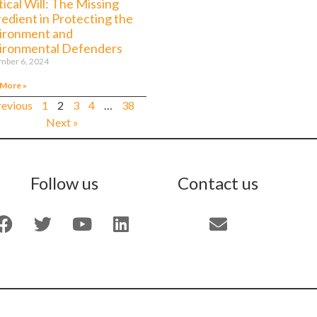
tical Will: The Missing
redient in Protecting the
ironment and
ironmental Defenders
mber 6, 2024
 More »
revious
1
2
3
4
…
38
Next »
Follow us
Contact us