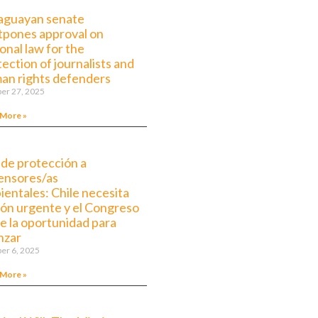
aguayan senate
tpones approval on
onal law for the
ection of journalists and
an rights defenders
er 27, 2025
 More »
 de protección a
ensores/as
ientales: Chile necesita
ión urgente y el Congreso
ne la oportunidad para
nzar
er 6, 2025
 More »