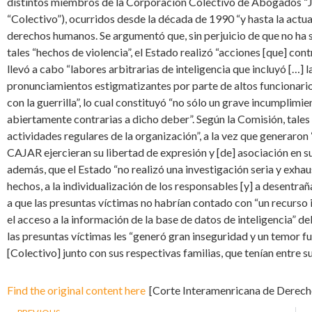
distintos miembros de la Corporación Colectivo de Abogados “
“Colectivo”), ocurridos desde la década de 1990 “y hasta la actua
derechos humanos. Se argumentó que, sin perjuicio de que no ha 
tales “hechos de violencia”, el Estado realizó “acciones [que] con
llevó a cabo “labores arbitrarias de inteligencia que incluyó […] 
pronunciamientos estigmatizantes por parte de altos funcionari
con la guerrilla”, lo cual constituyó “no sólo un grave incumplimi
abiertamente contrarias a dicho deber”. Según la Comisión, tales
actividades regulares de la organización”, a la vez que generaro
CAJAR ejercieran su libertad de expresión y [de] asociación en s
además, que el Estado “no realizó una investigación seria y exha
hechos, a la individualización de los responsables [y] a desentra
a que las presuntas víctimas no habrían contado con “un recurso
el acceso a la información de la base de datos de inteligencia” de
las presuntas víctimas les “generó gran inseguridad y un temor f
[Colectivo] junto con sus respectivas familias, que tenían entre s
Find the original content here
[Corte Interamenricana de Derec